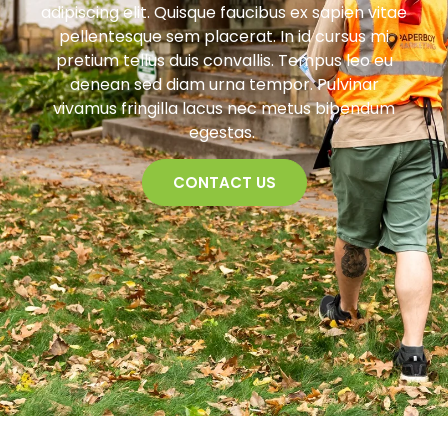
adipiscing elit. Quisque faucibus ex sapien vitae
pellentesque sem placerat. In id cursus mi
pretium tellus duis convallis. Tempus leo eu
aenean sed diam urna tempor. Pulvinar
vivamus fringilla lacus nec metus bibendum
egestas.
CONTACT US