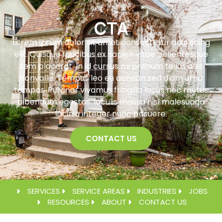
CTA
Lorem ipsum dolor sit amet consectetur adipiscing
elit. Quisque faucibus ex sapien vitae pellentesque
sem placerat. In id cursus mi pretium tellus duis
convallis. Tempus leo eu aenean sed diam urna
tempor. Pulvinar vivamus fringilla lacus nec metus
bibendum egestas. Iaculis massa nisl malesuada
lacinia integer nunc posuere.
CONTACT US
SERVICES
SERVICE AREAS
INDUSTRIES
JOBS
RESOURCES
ABOUT
CONTACT US