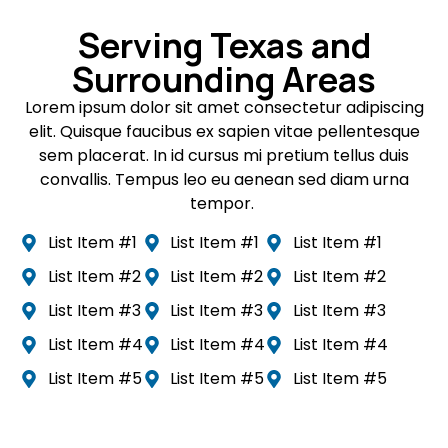
Serving Texas and
Surrounding Areas
Lorem ipsum dolor sit amet consectetur adipiscing
elit. Quisque faucibus ex sapien vitae pellentesque
sem placerat. In id cursus mi pretium tellus duis
convallis. Tempus leo eu aenean sed diam urna
tempor.
List Item #1
List Item #1
List Item #1
List Item #2
List Item #2
List Item #2
List Item #3
List Item #3
List Item #3
List Item #4
List Item #4
List Item #4
List Item #5
List Item #5
List Item #5