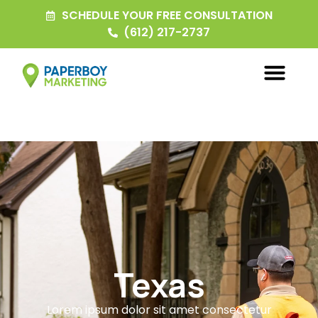
SCHEDULE YOUR FREE CONSULTATION
(612) 217-2737
Texas
Lorem ipsum dolor sit amet consectetur