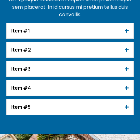
sem placerat. In id cursus mi pretium tellus duis
convallis.
Item #1
Item #2
Item #3
Item #4
Item #5